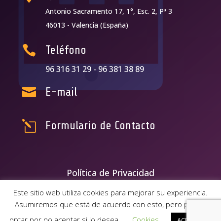
Antonio Sacramento 17, 1°, Esc. 2, Pª 3
46013 - Valencia (España)

Teléfono
96 316 31 29 -
96 381 38 89

E-mail
l
Formulario de Contacto
Política de Privacidad
Este sitio web utiliza cookies para mejorar su experiencia.
Asumiremos que está de acuerdo con esto, pero puede
/* Estilos para menú plegable móvil Divi */
/* JS para menú plegable
optar por no aceptar si lo desea.
Cookies
ACEPTAR