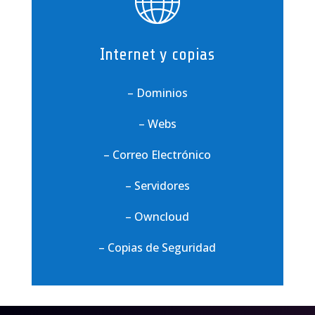
Internet y copias
– Dominios
– Webs
– Correo Electrónico
– Servidores
– Owncloud
– Copias de Seguridad