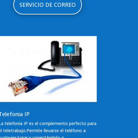
SERVICIO DE CORREO
Telefonia IP
La telefoní­a IP es el complemento perfecto para
el teletrabajo.Permite llevarse el teléfono a
cualquier lugar y conectándolo a...