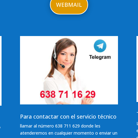
WEBMAIL
Para contactar con el servicio técnico
llamar al número 638 711 629 donde les
o
atenderemos en cualquier momento o enviar un
n