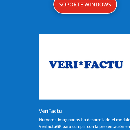
SOPORTE WINDOWS
VeriFactu
Numeros Imaginarios ha desarrollado el modul
VerifactuGP para cumplir con la presentación e